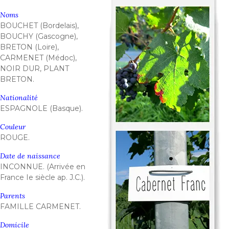
Noms
BOUCHET (Bordelais),
BOUCHY (Gascogne),
BRETON (Loire),
CARMENET (Médoc),
NOIR DUR, PLANT
BRETON.
Nationalité
ESPAGNOLE (Basque).
Couleur
ROUGE.
Date de naissance
INCONNUE. (Arrivée en
France Ie siècle ap. J.C.).
Parents
FAMILLE CARMENET.
Domicile