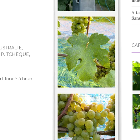
ind
A ta
San
CAR
AUSTRALIE,
EP. TCHÈQUE,
ert foncé à brun-