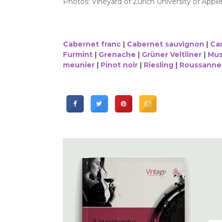
Photos: Vineyard of Zurich University of Appli
Cabernet franc
|
Cabernet sauvignon
|
Ca
Furmint
|
Grenache
|
Grüner Veltliner
|
Mus
meunier
|
Pinot noir
|
Riesling
|
Roussanne