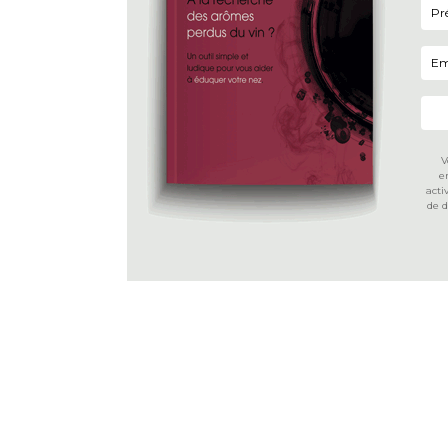
V
e
acti
de 