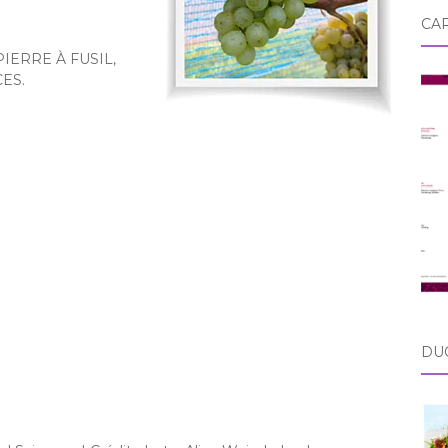
CA
IERRE À FUSIL,
ES.
DU