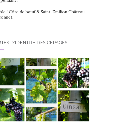
épendant !
ble ! Côte de bœuf & Saint-Emilion Château
sonnet.
TES D’IDENTITÉ DES CÉPAGES