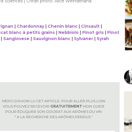
ed Sciences | Crédit photo: Alice Weinderland.
rignan
|
Chardonnay
|
Chenin blanc
|
Cinsault
|
cat blanc à petits grains
|
Nebbiolo
|
Pinot gris
|
Pinot
|
Sangiovese
|
Sauvignon blanc
|
Sylvaner
|
Syrah
MERCI D'AVOIR LU CET ARTICLE, POUR ALLER PLUS LOIN
VOUS POUVEZ RECEVOIR
GRATUITEMENT
MON GUIDE
POUR ÉDUQUER SON ODORAT AUX ARÔMES DU VIN
" A LA RECHERCHE DES ARÔMES PERDUS "