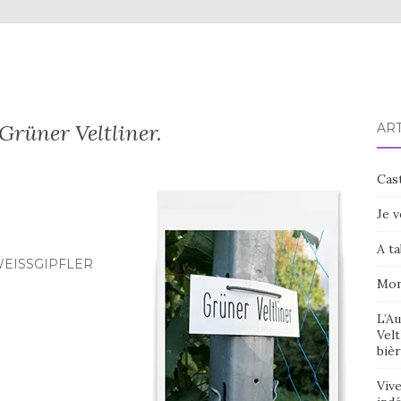
Grüner Veltliner.
ART
Cast
Je v
A ta
WEISSGIPFLER
Mon
L’Au
Velt
bièr
Vive