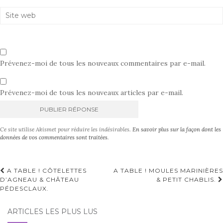
Prévenez-moi de tous les nouveaux commentaires par e-mail.
Prévenez-moi de tous les nouveaux articles par e-mail.
A
Ce site utilise Akismet pour réduire les indésirables.
En savoir plus sur la façon dont les
l
données de vos commentaires sont traitées
.
t
e
r
Navigation
A TABLE ! CÔTELETTES
A TABLE ! MOULES MARINIÈRES
n
D’AGNEAU & CHÂTEAU
& PETIT CHABLIS.
d'article
a
PÉDESCLAUX.
t
i
ARTICLES LES PLUS LUS
v