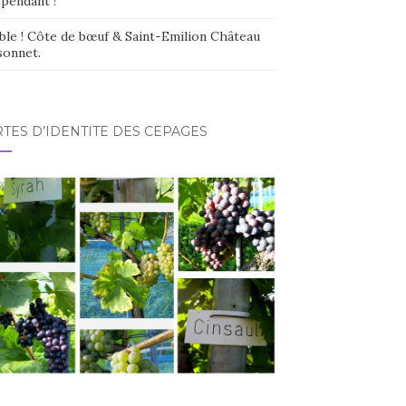
épendant !
ble ! Côte de bœuf & Saint-Emilion Château
sonnet.
TES D’IDENTITÉ DES CÉPAGES