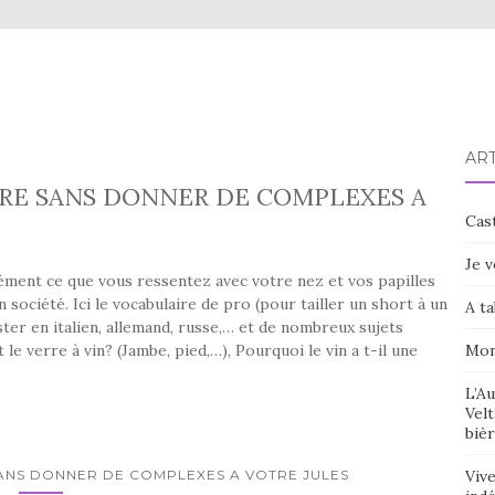
ART
RE SANS DONNER DE COMPLEXES A
Cast
Je v
sément ce que vous ressentez avec votre nez et vos papilles
société. Ici le vocabulaire de pro (pour tailler un short à un
A ta
ter en italien, allemand, russe,… et de nombreux sujets
e verre à vin? (Jambe, pied,…), Pourquoi le vin a t-il une
Mon
L’Au
Velt
bièr
ANS DONNER DE COMPLEXES A VOTRE JULES
Vive