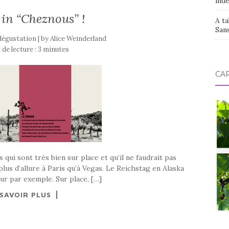
ind
in “Cheznous” !
A ta
San
 dégustation | by
Alice Weinderland
de lecture :
3
minutes
CAR
s qui sont très bien sur place et qu’il ne faudrait pas
lus d’allure à Paris qu’à Vegas. Le Reichstag en Alaska
ur par exemple. Sur place, […]
 SAVOIR PLUS