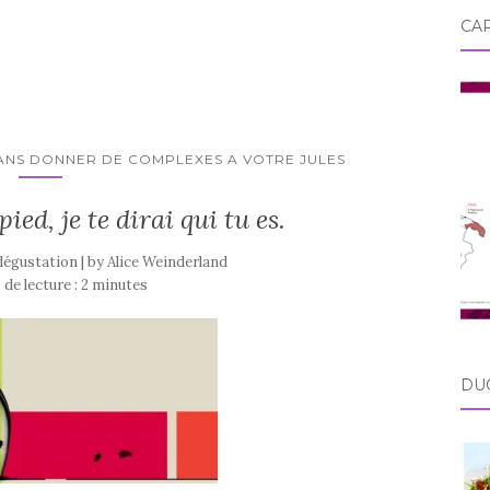
CA
ANS DONNER DE COMPLEXES A VOTRE JULES
ed, je te dirai qui tu es.
 dégustation | by
Alice Weinderland
de lecture :
2
minutes
DU