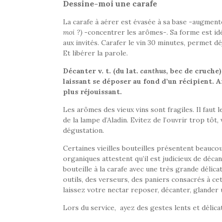
Dessine-moi une carafe
La carafe à aérer est évasée à sa base -augment
moi ?)
-concentrer les arômes-. Sa forme est id
aux invités. Carafer le vin 30 minutes, permet déj
Et libérer la parole.
Décanter v. t. (du lat.
canthus
, bec de cruche
laissant se déposer au fond d’un récipient. A
plus réjouissant.
Les arômes des vieux vins sont fragiles. Il faut
de la lampe d’Aladin. Evitez de l’ouvrir trop tô
dégustation.
Certaines vieilles bouteilles présentent beauc
organiques attestent qu’il est judicieux de décant
bouteille à la carafe avec une très grande délica
outils, des verseurs, des paniers consacrés à cet
laissez votre nectar reposer, décanter, glander 
Lors du service, ayez des gestes lents et délica