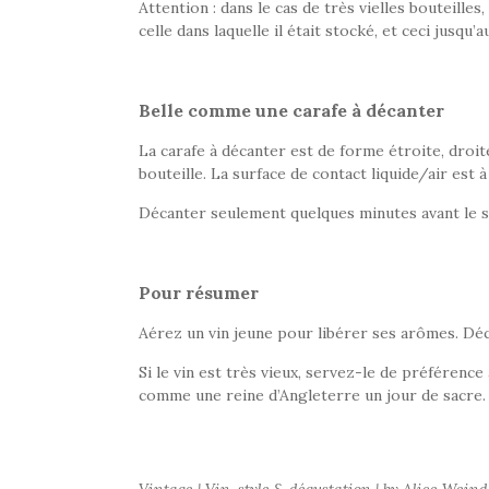
Attention : dans le cas de très vielles bouteilles
celle dans laquelle il était stocké, et ceci jusqu’a
Belle comme une carafe à décanter
La carafe à décanter est de forme étroite, droite
bouteille. La surface de contact liquide/air est 
Décanter seulement quelques minutes avant le se
Pour résumer
Aérez un vin jeune pour libérer ses arômes. Déc
Si le vin est très vieux, servez-le de préférence
comme une reine d’Angleterre un jour de sacre.
Vintage | Vin, style & dégustation | by Alice Wein