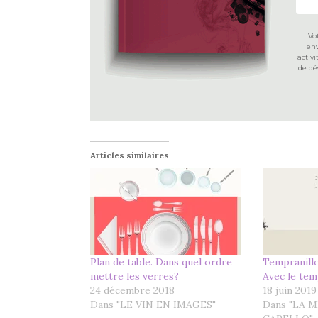
Vo
env
activ
de dé
Articles similaires
Plan de table. Dans quel ordre
Tempranillo
mettre les verres?
Avec le tem
24 décembre 2018
18 juin 2019
Dans "LE VIN EN IMAGES"
Dans "LA 