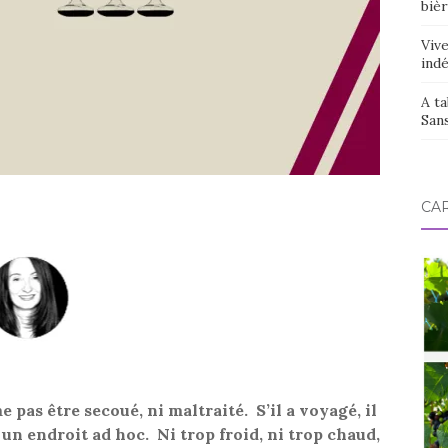
bièr
Vive
ind
A ta
San
CAR
 pas être secoué, ni maltraité. S’il a voyagé, il
 un endroit ad hoc. Ni trop froid, ni trop chaud,