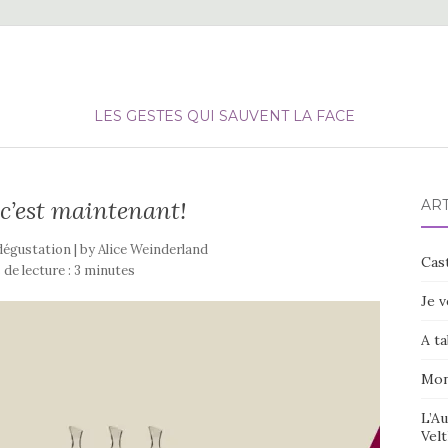
LES GESTES QUI SAUVENT LA FACE
 c’est maintenant!
ART
 dégustation | by
Alice Weinderland
Cast
de lecture :
3
minutes
Je v
A ta
Mon
L’Au
Velt