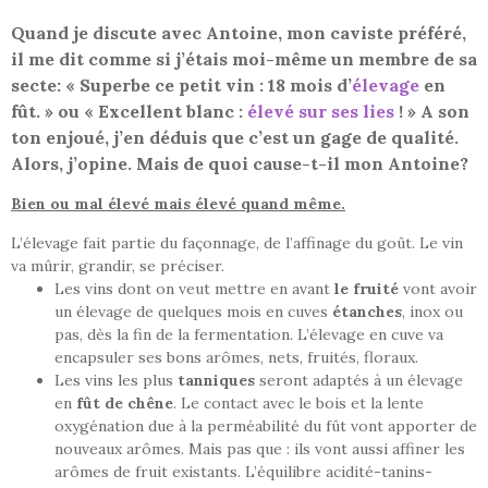
Quand je discute avec Antoine, mon caviste préféré,
il me dit comme si j’étais moi-même un membre de sa
secte: « Superbe ce petit vin : 18 mois d’
élevage
en
fût. » ou « Excellent blanc :
élevé sur ses lies
! » A son
ton enjoué, j’en déduis que c’est un gage de qualité.
Alors, j’opine. Mais de quoi cause-t-il mon Antoine?
Bien ou mal élevé mais élevé quand même.
L’élevage fait partie du façonnage, de l’affinage du goût. Le vin
va mûrir, grandir, se préciser.
Les vins dont on veut mettre en avant
le fruité
vont avoir
un élevage de quelques mois en cuves
étanches
, inox ou
pas, dès la fin de la fermentation. L’élevage en cuve va
encapsuler ses bons arômes, nets, fruités, floraux.
Les vins les plus
tanniques
seront adaptés à un élevage
en
fût de chêne
. Le contact avec le bois et la lente
oxygénation due à la perméabilité du fût vont apporter de
nouveaux arômes. Mais pas que : ils vont aussi affiner les
arômes de fruit existants. L’équilibre acidité-tanins-