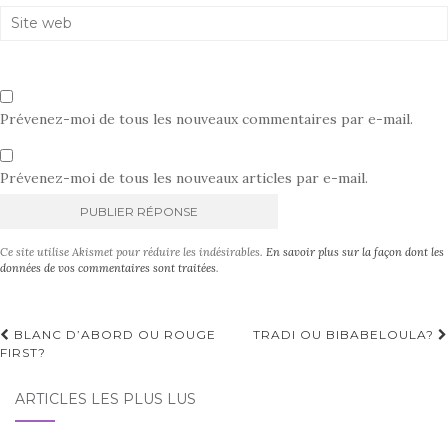
Prévenez-moi de tous les nouveaux commentaires par e-mail.
Prévenez-moi de tous les nouveaux articles par e-mail.
A
Ce site utilise Akismet pour réduire les indésirables.
En savoir plus sur la façon dont les
l
données de vos commentaires sont traitées
.
t
e
r
Navigation
BLANC D’ABORD OU ROUGE
TRADI OU BIBABELOULA?
n
FIRST?
d'article
a
t
ARTICLES LES PLUS LUS
i
v