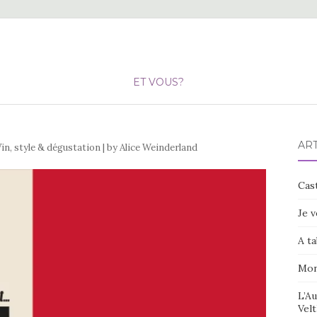
ET VOUS?
ART
Vin, style & dégustation | by Alice Weinderland
Cast
Je v
A ta
Mon
L’Au
Velt