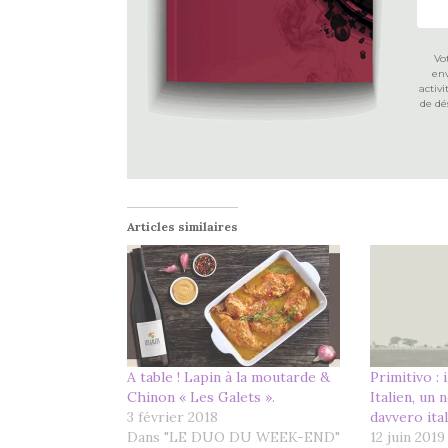
Vo
env
activ
de dé
Articles similaires
A table ! Lapin à la moutarde &
Primitivo : 
Chinon « Les Galets ».
Italien, un 
3 février 2018
davvero ita
Dans "LE DUO DU WEEK-END"
12 juin 2019