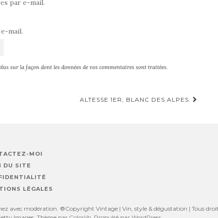
s par e-mail.
e-mail.
plus sur la façon dont les données de vos commentaires sont traitées
.
ALTESSE 1ER, BLANC DES ALPES.
TACTEZ-MOI
 DU SITE
FIDENTIALITÉ
TIONS LÉGALES
z avec modération. ®Copyright Vintage | Vin, style & dégustation | Tous droits
, Getty Images. Thème par
Colorlib
. Propulsé par
WordPress