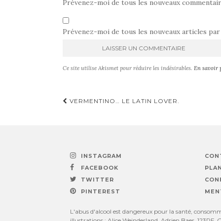
Prévenez-moi de tous les nouveaux commentaire
Prévenez-moi de tous les nouveaux articles par 
A
Ce site utilise Akismet pour réduire les indésirables.
En savoir 
l
t
e
Navigation
VERMENTINO… LE LATIN LOVER.
r
n
d'article
a
t
i
v
INSTAGRAM
CON
e
FACEBOOK
PLAN
:
TWITTER
CON
PINTEREST
MEN
L'abus d'alcool est dangereux pour la santé, consomme
illustrations : Alice Weinderland, Adrien Baer, 123RF