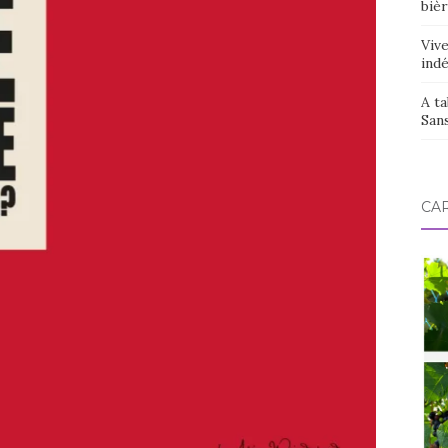
bièr
Vive
ind
A ta
San
CAR