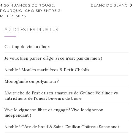
r
Navigation
50 NUANCES DE ROUGE.
BLANC DE BLANC.
n
POURQUOI CHOISIR ENTRE 2
d'article
a
MILLÉSIMES?
t
i
ARTICLES LES PLUS LUS
v
e
:
Casting de vin au dîner.
Je veux bien parler d’âge, si ce n’est pas du mien !
A table ! Moules marinières & Petit Chablis.
Monogamie ou polyamour?
L’Autriche de l’est et ses amateurs de Grüner Veltliner vs
autrichiens de l’ouest buveurs de bière!
Vive le vigneron libre et engagé ! Vive le vigneron
indépendant !
A table ! Côte de bœuf & Saint-Emilion Château Sansonnet.