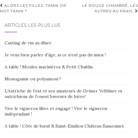
r
Navigation
ALORS LES FILLES, TANIN OR
LE ROUGE CHAMBRÉ, LES
n
NOT TANIN ?
AUTRES AU FRAIS.
d'article
a
t
ARTICLES LES PLUS LUS
i
v
e
Casting de vin au dîner.
:
Je veux bien parler d’âge, si ce n’est pas du mien !
A table ! Moules marinières & Petit Chablis.
Monogamie ou polyamour?
L’Autriche de l’est et ses amateurs de Grüner Veltliner vs
autrichiens de l’ouest buveurs de bière!
Vive le vigneron libre et engagé ! Vive le vigneron
indépendant !
A table ! Côte de bœuf & Saint-Emilion Château Sansonnet.