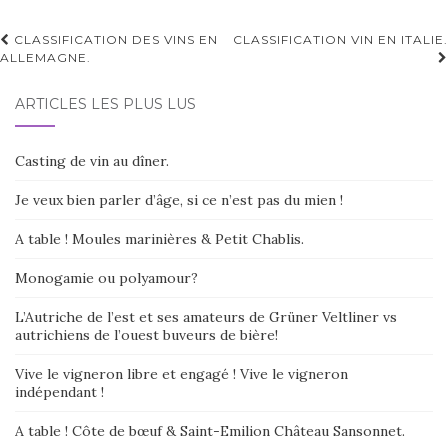
e
r
Navigation
CLASSIFICATION DES VINS EN
CLASSIFICATION VIN EN ITALIE.
n
ALLEMAGNE.
d'article
a
t
ARTICLES LES PLUS LUS
i
v
e
Casting de vin au dîner.
:
Je veux bien parler d’âge, si ce n’est pas du mien !
A table ! Moules marinières & Petit Chablis.
Monogamie ou polyamour?
L’Autriche de l’est et ses amateurs de Grüner Veltliner vs
autrichiens de l’ouest buveurs de bière!
Vive le vigneron libre et engagé ! Vive le vigneron
indépendant !
A table ! Côte de bœuf & Saint-Emilion Château Sansonnet.