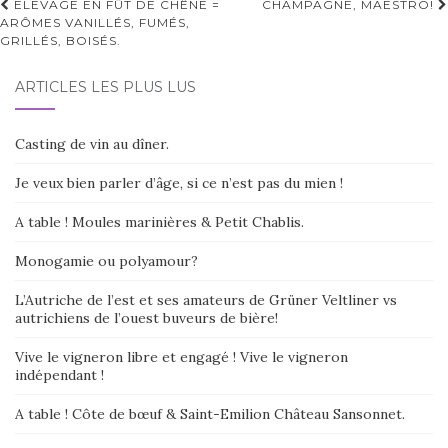
Navigation
ELEVAGE EN FÛT DE CHÊNE =
CHAMPAGNE, MAESTRO!
n
ARÔMES VANILLÉS, FUMÉS,
d'article
a
GRILLÉS, BOISÉS.
t
i
ARTICLES LES PLUS LUS
v
e
:
Casting de vin au dîner.
Je veux bien parler d’âge, si ce n’est pas du mien !
A table ! Moules marinières & Petit Chablis.
Monogamie ou polyamour?
L’Autriche de l’est et ses amateurs de Grüner Veltliner vs
autrichiens de l’ouest buveurs de bière!
Vive le vigneron libre et engagé ! Vive le vigneron
indépendant !
A table ! Côte de bœuf & Saint-Emilion Château Sansonnet.