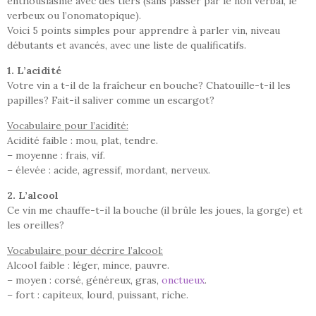
enthousiasme avec des tiers (sans passer par le non verbal, le
verbeux ou l’onomatopique).
Voici 5 points simples pour apprendre à parler vin, niveau
débutants et avancés, avec une liste de qualificatifs.
1. L’acidité
Votre vin a t-il de la fraîcheur en bouche? Chatouille-t-il les
papilles? Fait-il saliver comme un escargot?
Vocabulaire pour l’acidité:
Acidité faible : mou, plat, tendre.
– moyenne : frais, vif.
– élevée : acide, agressif, mordant, nerveux.
2. L’alcool
Ce vin me chauffe-t-il la bouche (il brûle les joues, la gorge) et
les oreilles?
Vocabulaire pour décrire l’alcool:
Alcool faible : léger, mince, pauvre.
– moyen : corsé, généreux, gras,
onctueux
.
– fort : capiteux, lourd, puissant, riche.