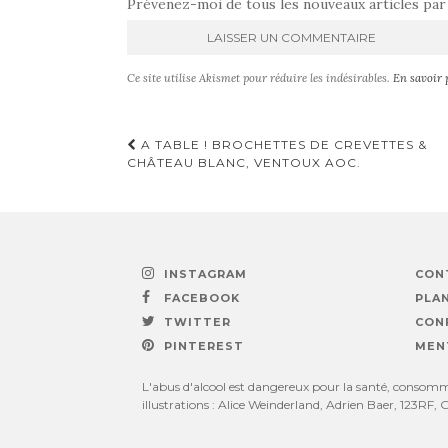
Prévenez-moi de tous les nouveaux articles par 
A
Ce site utilise Akismet pour réduire les indésirables.
En savoir 
l
t
e
Navigation
A TABLE ! BROCHETTES DE CREVETTES &
r
CHÂTEAU BLANC, VENTOUX AOC.
n
d'article
a
t
i
v
e
INSTAGRAM
CON
:
FACEBOOK
PLAN
TWITTER
CON
PINTEREST
MEN
L'abus d'alcool est dangereux pour la santé, consomme
illustrations : Alice Weinderland, Adrien Baer, 123RF