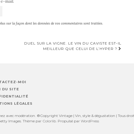
e-mail.
plus sur la façon dont les données de vos commentaires sont traitées
.
DUEL SUR LA VIGNE. LE VIN DU CAVISTE EST-IL
MEILLEUR QUE CELUI DE L’HYPER ?
TACTEZ-MOI
 DU SITE
FIDENTIALITÉ
TIONS LÉGALES
z avec modération. ®Copyright Vintage | Vin, style & dégustation | Tous droits
, Getty Images. Thème par
Colorlib
. Propulsé par
WordPress