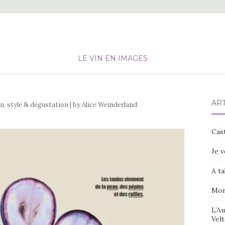
LE VIN EN IMAGES
ART
in, style & dégustation | by Alice Weinderland
Cast
Je v
A ta
Mon
L’Au
Velt