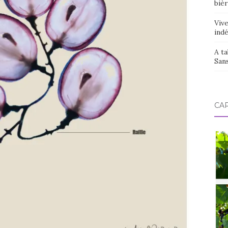
bièr
Vive
ind
A ta
San
CAR