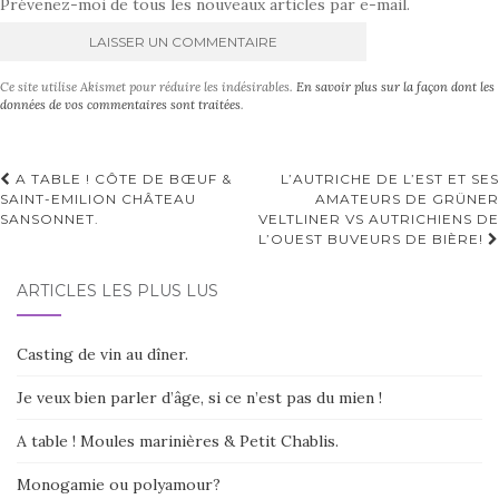
Prévenez-moi de tous les nouveaux articles par e-mail.
A
Ce site utilise Akismet pour réduire les indésirables.
En savoir plus sur la façon dont les
l
données de vos commentaires sont traitées
.
t
e
r
Navigation
A TABLE ! CÔTE DE BŒUF &
L’AUTRICHE DE L’EST ET SES
n
SAINT-EMILION CHÂTEAU
AMATEURS DE GRÜNER
d'article
a
SANSONNET.
VELTLINER VS AUTRICHIENS DE
t
L’OUEST BUVEURS DE BIÈRE!
i
v
ARTICLES LES PLUS LUS
e
:
Casting de vin au dîner.
Je veux bien parler d’âge, si ce n’est pas du mien !
A table ! Moules marinières & Petit Chablis.
Monogamie ou polyamour?