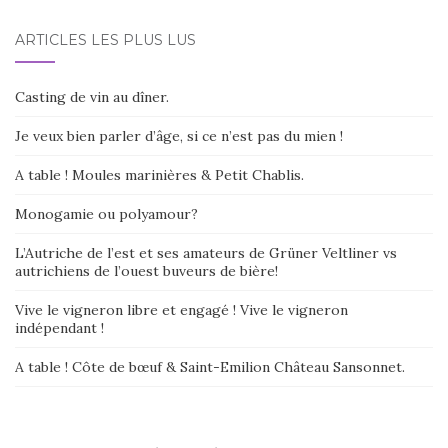
t
i
ARTICLES LES PLUS LUS
v
e
:
Casting de vin au dîner.
Je veux bien parler d’âge, si ce n’est pas du mien !
A table ! Moules marinières & Petit Chablis.
Monogamie ou polyamour?
L’Autriche de l’est et ses amateurs de Grüner Veltliner vs
autrichiens de l’ouest buveurs de bière!
Vive le vigneron libre et engagé ! Vive le vigneron
indépendant !
A table ! Côte de bœuf & Saint-Emilion Château Sansonnet.