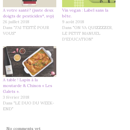
A votre santé? (juste deux
Vin vegan : Label sans la
doigts de pesticides*, svp)
bête.
26 juillet 2018
9 août 2018
Dans "J'AI TESTÉ POUR
Dans "ON VA QUIZZZZER,
VOUS"
LE PETIT MANUEL
D'EDUCATION"
A table ! Lapin à la
moutarde & Chinon « Les
Galets ».
3 février 2018
Dans "LE DUO DU WEEK-
END"
No comments yet