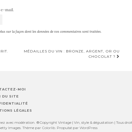
e-mail.
plus sur la façon dont les données de vos commentaires sont traitées
.
RIT.
MÉDAILLES DU VIN : BRONZE, ARGENT, OR OU
CHOCOLAT ?
TACTEZ-MOI
 DU SITE
FIDENTIALITÉ
TIONS LÉGALES
z avec modération. ®Copyright Vintage | Vin, style & dégustation | Tous droits
, Getty Images. Thème par
Colorlib
. Propulsé par
WordPress