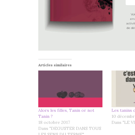
Vo
env
activ
de dé
Articles similaires
Alors les filles, Tanin or not
Les tanins c
Tanin ?
10 décembr
18 octobre 2017
Dans "LE V
Dans "DEGUSTER DANS TOUS
LES SENS DU TERME"