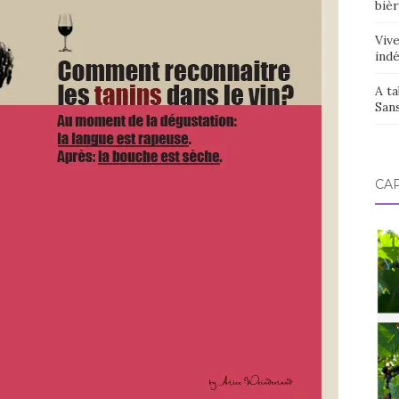
bièr
Vive
ind
A ta
San
CAR