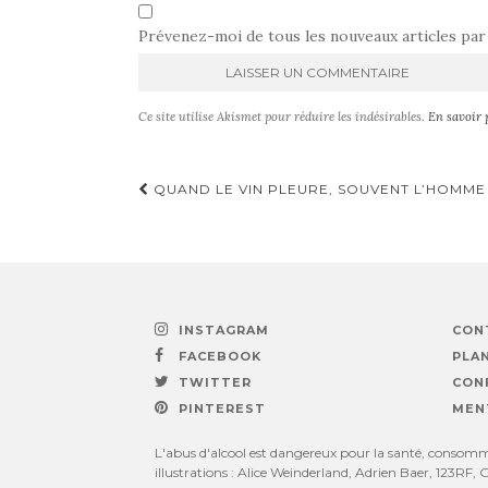
Prévenez-moi de tous les nouveaux articles par 
A
Ce site utilise Akismet pour réduire les indésirables.
En savoir 
l
t
e
Navigation
QUAND LE VIN PLEURE, SOUVENT L’HOMME 
r
n
d'article
a
t
i
v
e
INSTAGRAM
CON
:
FACEBOOK
PLAN
TWITTER
CON
PINTEREST
MEN
L'abus d'alcool est dangereux pour la santé, consomme
illustrations : Alice Weinderland, Adrien Baer, 123RF