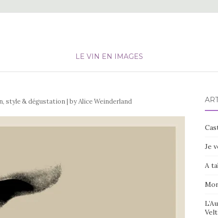
LE VIN EN IMAGES
ART
in, style & dégustation | by Alice Weinderland
Cast
Je v
A ta
Mon
L’Au
Velt