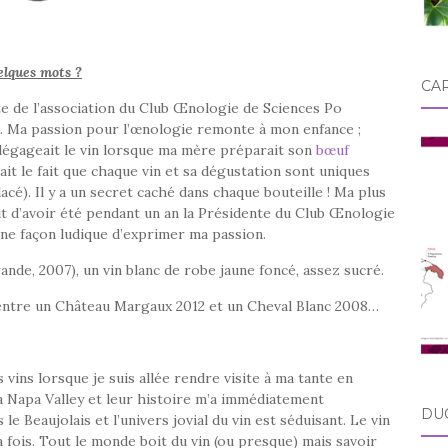
elques mots ?
CA
nte de l’association du Club Œnologie de Sciences Po
s. Ma passion pour l’œnologie remonte à mon enfance ;
e dégageait le vin lorsque ma mère préparait son
bœuf
ait le fait que chaque vin et sa dégustation sont uniques
lacé). Il y a un secret caché dans chaque bouteille ! Ma plus
ait d’avoir été pendant un an la Présidente du Club Œnologie
ne façon ludique d’exprimer ma passion.
rande, 2007), un vin blanc de robe jaune foncé, assez sucré.
e entre un Château Margaux 2012 et un Cheval Blanc 2008…
vins lorsque je suis allée rendre visite à ma tante en
la Napa Valley et leur histoire m’a immédiatement
DU
e Beaujolais et l’univers jovial du vin est séduisant. Le vin
 fois. Tout le monde boit du vin (ou presque) mais savoir