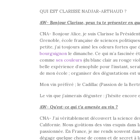
QUI EST CLARISSE NADJAR-ARTHAUD ?
AW- Bonjour Clarisse, peux tu te présenter en qu
CNA- Bonjour Alice, je suis Clarisse la Préside
Grenoble, école française de sciences politique
petite, j’ai toujours aimé les odeurs fortes qu
bourguignon
le dimanche. Ce qui m’a fascinée ét
comme
ses couleurs
(du blanc clair au rouge vio
belle expérience d’œnophile pour l’instant, ser
de mon école ; organiser des dégustations est u
Mon vin préféré ; le Cadillac (Passion de la Bert
Le vin que j’aimerais déguster : j’hésite encor
AW- Qu’est-ce qui t’a amenée au vin ?
CNA- J’ai véritablement découvert la science des 
Californie. Nous goûtions des vins exquis dans 
passionnée. En France, je me rends souvent dans l
dégage quelque chose de connu et de secret à la