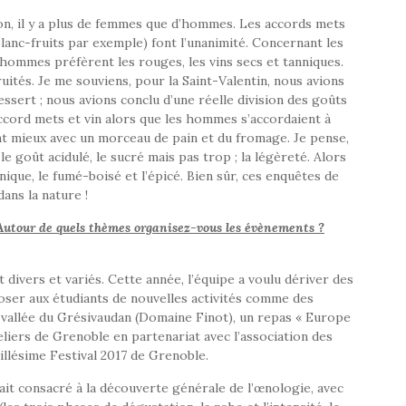
on, il y a plus de femmes que d’hommes. Les accords mets
blanc-fruits par exemple) font l’unanimité. Concernant les
 hommes préfèrent les rouges, les vins secs et tanniques.
uités. Je me souviens, pour la Saint-Valentin, nous avions
ssert ; nous avions conclu d’une réelle division des goûts
ccord mets et vin alors que les hommes s’accordaient à
nt mieux avec un morceau de pain et du fromage. Je pense,
e goût acidulé, le sucré mais pas trop ; la légèreté. Alors
que, le fumé-boisé et l’épicé. Bien sûr, ces enquêtes de
dans la nature !
utour de quels thèmes organisez-vous les évènements ?
ivers et variés. Cette année, l’équipe a voulu dériver des
oser aux étudiants de nouvelles activités comme des
 vallée du Grésivaudan (Domaine Finot), un repas « Europe
eliers de Grenoble en partenariat avec l’association des
illésime Festival 2017 de Grenoble.
t consacré à la découverte générale de l’œnologie, avec