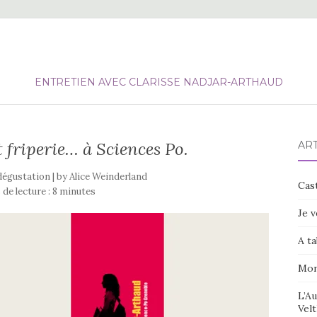
ENTRETIEN AVEC CLARISSE NADJAR-ARTHAUD
t friperie… à Sciences Po.
ART
 dégustation | by
Alice Weinderland
Cast
de lecture :
8
minutes
Je v
A ta
Mon
L’Au
Velt