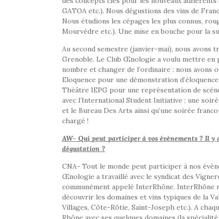
des concepts clés pour les nouveaux adhérents (l
GATOA etc.). Nous dégustions des vins de France
Nous étudions les cépages les plus connus, rou
Mourvèdre etc.). Une mise en bouche pour la s
Au second semestre (janvier-mai), nous avons tra
Grenoble. Le Club Œnologie a voulu mettre en p
nombre et changer de l’ordinaire : nous avons o
Eloquence pour une démonstration d’éloquence en
Théâtre IEPG pour une représentation de scénet
avec l’International Student Initiative ; une soir
et le Bureau Des Arts ainsi qu’une soirée fran
chargé !
AW- Qui peut participer à vos évènements ? Il y a
dégustation ?
CNA- Tout le monde peut participer à nos évèn
Œnologie a travaillé avec le syndicat des Vigner
communément appelé InterRhône. InterRhône nous
découvrir les domaines et vins typiques de la 
Villages, Côte-Rôtie, Saint-Joseph etc.). A chaq
Rhône avec ses quelques domaines (la spécialité