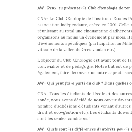
AW- Peux-tu présenter le Club d’œnologie de ton 
CNA- Le Club Œnologie de l’Institut d’Etudes Po
association indépendante, créée en 2001. Celle-ci
réunissant au total une cinquantaine d’adhérent
organisons au moins un événement par mois. Il no
d’évènements spécifiques (participation au Mill
viticole de la vallée du Grésivaudan etc.).
L’objectif du Club Œnologie est avant tout de f
convivialité et de pédagogie. Notre but est de
également, faire découvrir un autre aspect ; sa
AW- Qui peut faire parti du club ? Dans quelles c
CNA- Tous les étudiants de l’école et des autre
année, nous avons décidé de nous ouvrir davan
nombre d’adhésions d’étudiants venant d’autres f
droit et éco-gestion etc.). Les étudiants doive
sont les seules conditions !
AW- Quels sont les différences d’intérêts pour le vi