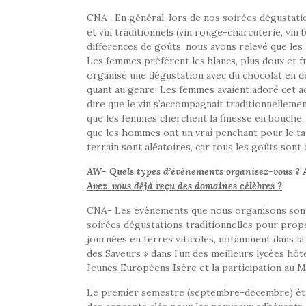
CNA- En général, lors de nos soirées dégustati
et vin traditionnels (vin rouge-charcuterie, vin 
différences de goûts, nous avons relevé que les
Les femmes préfèrent les blancs, plus doux et fr
organisé une dégustation avec du chocolat en de
quant au genre. Les femmes avaient adoré cet a
dire que le vin s’accompagnait traditionnelleme
que les femmes cherchent la finesse en bouche, l
que les hommes ont un vrai penchant pour le tani
terrain sont aléatoires, car tous les goûts sont 
AW- Quels types d’évènements organisez-vous ? A
Avez-vous déjà reçu des domaines célèbres ?
CNA- Les évènements que nous organisons sont d
soirées dégustations traditionnelles pour prop
journées en terres viticoles, notamment dans la
des Saveurs » dans l’un des meilleurs lycées hôt
Jeunes Européens Isère et la participation au M
Le premier semestre (septembre-décembre) étai