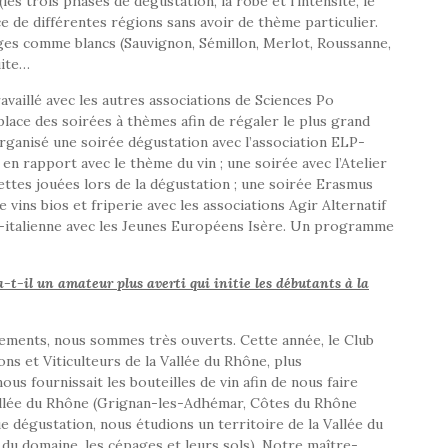
es trois phases de dégustation, la robe et l’intensité, le
 de différentes régions sans avoir de thème particulier.
ges comme blancs (Sauvignon, Sémillon, Merlot, Roussanne,
uite…
vaillé avec les autres associations de Sciences Po
lace des soirées à thèmes afin de régaler le plus grand
rganisé une soirée dégustation avec l’association ELP-
 rapport avec le thème du vin ; une soirée avec l’Atelier
tes jouées lors de la dégustation ; une soirée Erasmus
ée vins bios et friperie avec les associations Agir Alternatif
co-italienne avec les Jeunes Européens Isère. Un programme
-t-il un amateur plus averti qui initie les débutants à la
ements, nous sommes très ouverts. Cette année, le Club
ons et Viticulteurs de la Vallée du Rhône, plus
 fournissait les bouteilles de vin afin de nous faire
Vallée du Rhône (Grignan-les-Adhémar, Côtes du Rhône
ue dégustation, nous étudions un territoire de la Vallée du
 du domaine, les cépages et leurs sols). Notre maître-