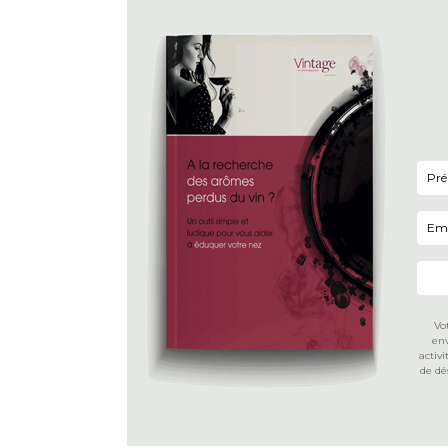
Vo
env
activ
de dé