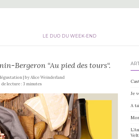
LE DUO DU WEEK-END
ignin-Bergeron “Au pied des tours“.
ART
 dégustation | by
Alice Weinderland
Cast
de lecture :
3
minutes
Je v
A ta
Mon
L’Au
Velt