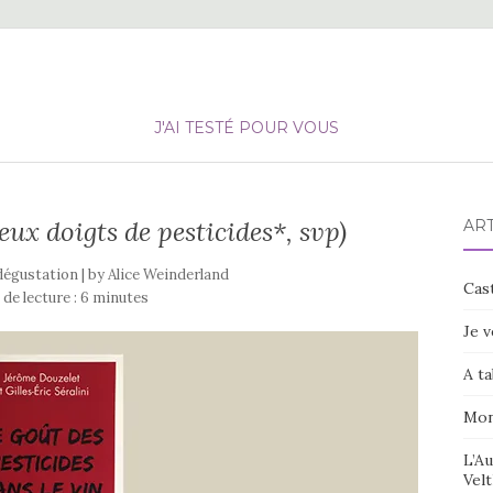
J'AI TESTÉ POUR VOUS
eux doigts de pesticides*, svp)
ART
 dégustation | by
Alice Weinderland
Cast
de lecture :
6
minutes
Je v
A ta
Mon
L’Au
Velt