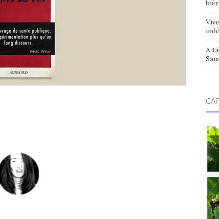
bièr
Vive
ind
A ta
San
CAR