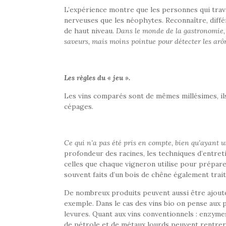
L’expérience montre que les personnes qui trava
nerveuses que les néophytes. Reconnaître, diffé
de haut niveau.
Dans le monde de la gastronomie, 
saveurs, mais moins pointue pour détecter les arô
Les règles du « jeu ».
Les vins comparés sont de mêmes millésimes, il
cépages.
Ce qui n’a pas été pris en compte,
bien qu’ayant u
profondeur des racines, les techniques d’entretie
celles que chaque vigneron utilise pour préparer
souvent faits d’un bois de chêne également trait
De nombreux produits peuvent aussi être ajoutés
exemple. Dans le cas des vins bio on pense aux 
levures. Quant aux vins conventionnels : enzym
de pétrole et de métaux lourds peuvent rentrer 